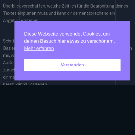
Überblick verschaffen, welche Zeit ich für die Bearbeitung deines
Textes einplanen muss und kann dir dementsprechend ein
Angebot erstellen.
Diese Webseite verwendet Cookies, um
Schritt 3: Angebot
deinen Besuch hier etwas zu verschönern.
Basierend auf dem Probelektorat erhältst du nun ein Angebot von
Mehr erfahren
mir, wie viel dich das Lektorat oder Korrektorat kosten würde.
Außerdem bekommst du einen Teil der bearbeiteten Seiten
Verstanden
zurück, damit du dir ein Bild machen kannst, wie ich arbeite und ob
dir meine Art überhaupt zusagt. Falls von beiden Seiten alles
passt, kann’s losgehen.
Schritt 4: Das Lektorat/Korrektorat an sich
Jetzt heißt es für dich: Warten oder am besten gleich das nächste
Buch schreiben, denn nun bin erstmal ich an der Reihe.
Je nach gewählter Leistung drehe ich ein bis zwei Runden durch
deinen Text. Nach jedem Durchgang erhältst du dein Manuskript